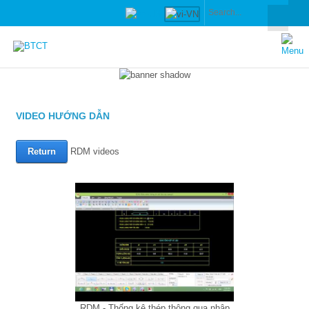
VIDEO HƯỚNG DẪN
RDM videos
RDM - Thống kê thép thông qua nhập