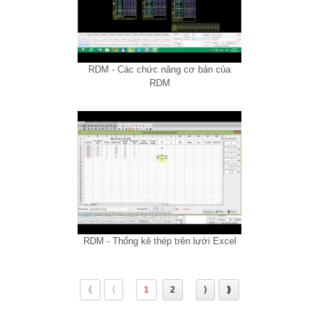
RDM - Các chức năng cơ bản của
RDM
RDM - Thống kê thép trên lưới Excel
⟪
⟨
1
2
⟩
⟫