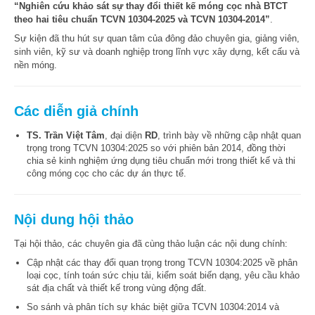
“Nghiên cứu khảo sát sự thay đổi thiết kế móng cọc nhà BTCT
theo hai tiêu chuẩn TCVN 10304-2025 và TCVN 10304-2014”
.
Sự kiện đã thu hút sự quan tâm của đông đảo chuyên gia, giảng viên,
sinh viên, kỹ sư và doanh nghiệp trong lĩnh vực xây dựng, kết cấu và
nền móng.
Các diễn giả chính
TS. Trần Việt Tâm
, đại diện
RD
, trình bày về những cập nhật quan
trọng trong TCVN 10304:2025 so với phiên bản 2014, đồng thời
chia sẻ kinh nghiệm ứng dụng tiêu chuẩn mới trong thiết kế và thi
công móng cọc cho các dự án thực tế.
Nội dung hội thảo
Tại hội thảo, các chuyên gia đã cùng thảo luận các nội dung chính:
Cập nhật các thay đổi quan trọng trong TCVN 10304:2025 về phân
loại cọc, tính toán sức chịu tải, kiểm soát biến dạng, yêu cầu khảo
sát địa chất và thiết kế trong vùng động đất.
So sánh và phân tích sự khác biệt giữa TCVN 10304:2014 và