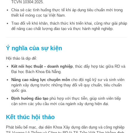
TCVN 10304:2025.
Chia sẻ các tình huống thực tế khi áp dụng tiêu chuẩn mới trong
thiết kế móng cọc tại Việt Nam.
Trao đổi về khó khăn, thách thức khi triển khai, cũng như giải pháp
để nâng cao chất lượng đào tạo và thực hành nghề nghiệp.
Ý nghĩa của sự kiện
Hội thảo là dịp để:
Kết nối học thuật – doanh nghiệp
, thúc đẩy hợp tác giữa RD và
Đại học Bách Khoa Đà Nẵng.
Nâng cao năng lực chuyên môn
cho đội ngũ kỹ sư và sinh viên
ngành xây dựng trước những thay đổi về quy chuẩn, tiêu chuẩn
quốc gia.
Định hướng đào tạo
phù hợp với thực tiễn, giúp sinh viên tiếp
cận sớm các yêu cầu mới của ngành xây dựng hiện đại.
Kết thúc hội thảo
Phát biểu bế mạc, đại diện Khoa Xây dựng dân dụng và công nghiệp
TS Vương Lê Thắng và Công ty RD là TS Trần Việt Tâm khẳng định