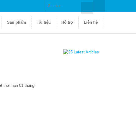
Sản phẩm
Tài liệu
Hỗ trợ
Liên hệ
𝒈 - 𝑹𝑫𝑪𝒂𝒅 thời hạn 01 tháng!