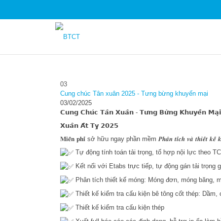
03
Cung chúc Tân xuân 2025 - Tưng bừng khuyến mại
03/02/2025
𝗖𝘂𝗻𝗴 𝗖𝗵𝘂́𝗰 𝗧𝗮̂𝗻 𝗫𝘂𝗮̂𝗻 - 𝗧𝘂̛𝗻𝗴 𝗕𝘂̛̀𝗻𝗴 𝗞𝗵𝘂𝘆𝗲̂́𝗻 𝗠𝗮̣𝗶
𝗫𝘂𝗮̂𝗻 𝗔̂́𝘁 𝗧𝘆̣ 𝟮𝟬𝟮𝟱
𝐌𝐢𝐞̂̃𝐧 𝐩𝐡𝐢́ sở hữu ngay phần mềm 𝑷𝒉𝒂̂𝒏 𝒕𝒊́𝒄𝒉 𝒗𝒂̀ 𝒕𝒉𝒊𝒆̂́𝒕 𝒌𝒆̂́ 𝒌𝒆̂́𝒕 
Tự động tính toán tải trọng, tổ hợp nội lực theo 
Kết nối với Etabs trực tiếp, tự động gán tải trọng 
Phân tích thiết kế móng: Móng đơn, móng băng, 
Thiết kế kiểm tra cấu kiện bê tông cốt thép: Dầm, 
Thiết kế kiểm tra cấu kiện thép