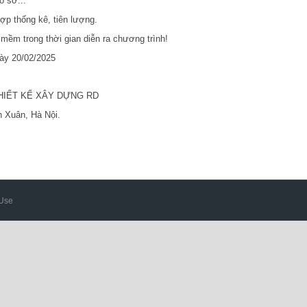
ồ sơ...
hợp thống kê, tiên lượng.
mềm trong thời gian diễn ra chương trình!
ày 20/02/2025
HIẾT KẾ XÂY DỰNG RD
h Xuân, Hà Nội.
 Use