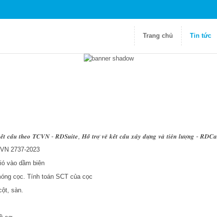
Trang chủ
Tin tức
𝒄𝒂̂́𝒖 𝒕𝒉𝒆𝒐 𝑻𝑪𝑽𝑵 - 𝑹𝑫𝑺𝒖𝒊𝒕𝒆, 𝑯𝒐̂̃ 𝒕𝒓𝒐̛̣ 𝒗𝒆̃ 𝒌𝒆̂́𝒕 𝒄𝒂̂́𝒖 𝒙𝒂̂𝒚 𝒅𝒖̛̣𝒏𝒈 𝒗𝒂̀ 𝒕𝒊𝒆̂𝒏 𝒍𝒖̛𝒐̛̣
TCVN 2737-2023
gió vào dầm biên
móng cọc. Tính toán SCT của cọc
cột, sàn.