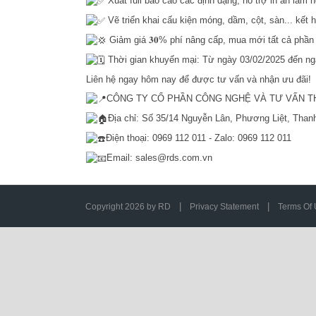
Xuất full báo cáo các định dạng, hỗ trợ in ấn làm h
Vẽ triển khai cấu kiện móng, dầm, cột, sàn... kết 
Giảm giá 𝟑𝟎% phí nâng cấp, mua mới tất cả phần 
Thời gian khuyến mại: Từ ngày 03/02/2025 đến ng
Liên hệ ngay hôm nay để được tư vấn và nhận ưu đãi!
CÔNG TY CỔ PHẦN CÔNG NGHỆ VÀ TƯ VẤN T
Địa chỉ: Số 35/14 Nguyễn Lân, Phương Liệt, Than
Điện thoại: 0969 112 011 - Zalo: 0969 112 011
Email: sales@rds.com.vn
|
|
Copyright 2026 by RD
Privacy Statement
Terms Of